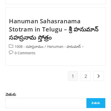
Hanuman Sahasranama
Stotram in Telugu – శ్రీ హనుమాన్
సహస్రనామ స్తోత్రం
Post
1008 - సహస్రనామం
/
Hanuman - హనుమాన్
category:
Post
0 Comments
comments:
1
2
Go to t
వెతుకు
వెతుకు