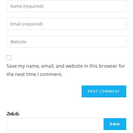
Enter
your
name
Enter
or
your
username
email
Enter
to
address
your
comment
to
website
comment
URL
Save my name, email, and website in this browser for
(optional)
the next time I comment.
వెతుకు
వెతుకు