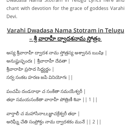
Dwadasa Nama Stotram in Telugu Lyrics here and
chant with devotion for the grace of goddess Varahi
Devi.
Varahi Dwadasa Nama Stotram in Telugu
– శ్రీ వారాహీ ద్వాదశనామ స్తోత్రం
అస్య శ్రీవారాహీ ద్వాదశ నామ స్తోత్రస్య అశ్వానన ఋషిః |
అనుష్టుప్ఛందః | శ్రీవారాహీ దేవతా |
శ్రీవారాహి ప్రసాద సిద్ధ్యర్థం |
సర్వ సంకట హరణ జపే వినియోగః ||
పంచమీ దండనాథా చ సంకేతా సమయేశ్వరీ |
తథా సమయసంకేతా వారాహీ పోత్రిణీ శివా || 1 ||
వార్తాలీ చ మహాసేనాఽఽజ్ఞాచక్రేశ్వరీ తథా |
అరిఘ్నీ చేతి సంప్రోక్తం నామ ద్వాదశకం మునే || 2 ||