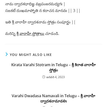
నామ ద్వాదశధాభిజ్ఞ వజ్రపంజరమధ్యగః |
సఙకటే దుఃఖమాప్నోతి న కదాచన మానవః || 3 ||
ఇతి శ్రీ వారాహీ ద్వాదశనామ స్తోత్రం సంపూర్ణం ||
మరిన్ని
శ్రీ వారాహీ స్తోత్రాలు
చూడండి.
YOU MIGHT ALSO LIKE
Kirata Varahi Stotram in Telugu – శ్రీ కిరాత వారాహీ
స్తోత్రం
జనవరి 4, 2023
Varahi Dwadasa Namavali in Telugu – శ్రీ వారాహీ
ద్వాదశనామావళిః