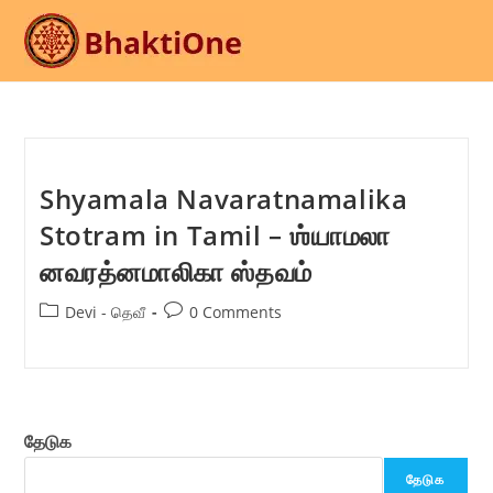
Skip
to
content
Shyamala Navaratnamalika
Stotram in Tamil – ஶ்யாமலா
னவரத்னமாலிகா ஸ்தவம்
Post
Post
Devi - தெவீ
0 Comments
category:
comments:
தேடுக
தேடுக