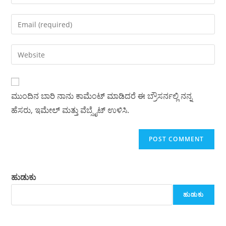
your
name
Enter
or
your
username
email
Enter
to
address
your
comment
to
website
comment
URL
ಮುಂದಿನ ಬಾರಿ ನಾನು ಕಾಮೆಂಟ್ ಮಾಡಿದರೆ ಈ ಬ್ರೌಸರ್ನಲ್ಲಿ ನನ್ನ
(optional)
ಹೆಸರು, ಇಮೇಲ್ ಮತ್ತು ವೆಬ್ಸೈಟ್ ಉಳಿಸಿ.
ಹುಡುಕು
ಹುಡುಕು