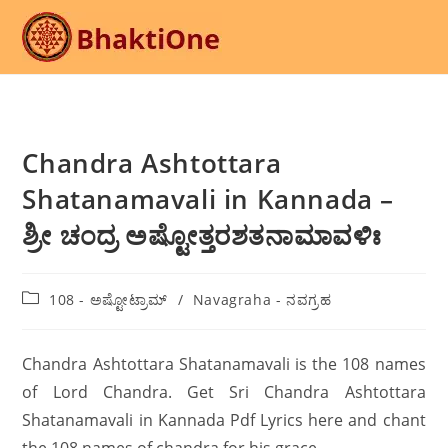
Skip
to
content
Chandra Ashtottara
Shatanamavali in Kannada –
ಶ್ರೀ ಚಂದ್ರ ಅಷ್ಟೋತ್ತರಶತನಾಮಾವಳಿಃ
Post
108 - ಅಷ್ಟೋಟ್ರಾಮ್
/
Navagraha - ನವಗ್ರಹ
category:
Chandra Ashtottara Shatanamavali is the 108 names
of Lord Chandra. Get Sri Chandra Ashtottara
Shatanamavali in Kannada Pdf Lyrics here and chant