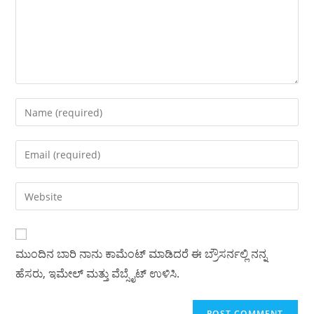
Enter
your
name
Enter
or
your
username
email
Enter
to
address
your
comment
to
website
comment
URL
ಮುಂದಿನ ಬಾರಿ ನಾನು ಕಾಮೆಂಟ್ ಮಾಡಿದರೆ ಈ ಬ್ರೌಸರ್ನಲ್ಲಿ ನನ್ನ
(optional)
ಹೆಸರು, ಇಮೇಲ್ ಮತ್ತು ವೆಬ್ಸೈಟ್ ಉಳಿಸಿ.