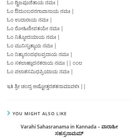
ಓಂ ದ್ವಿಜಪೂಜಿತಾಯ ನಮಃ |
ಓಂ ಔದುಂಬರನಗಾವಾಸಾಯ ನಮಃ |
ಓಂ ಉದಾರಾಯ ನಮಃ |
ಓಂ ರೋಹಿಣೀಪತಯೇ ನಮಃ |
ಓಂ ನಿತ್ಯೋದಯಾಯ ನಮಃ |
ಓಂ ಮುನಿಸ್ತುತ್ಯಾಯ ನಮಃ |
ಓಂ ನಿತ್ಯಾನಂದಫಲಪ್ರದಾಯ ನಮಃ |
ಓಂ ಸಕಲಾಹ್ಲಾದನಕರಾಯ ನಮಃ || ೧೦೮
ಓಂ ಪಲಾಶಸಮಿಧಪ್ರಿಯಾಯ ನಮಃ |
ಇತಿ ಶ್ರೀ ಚಂದ್ರ ಅಷ್ಟೋತ್ತರಶತನಾಮಾವಳಿಃ ||
YOU MIGHT ALSO LIKE
Varahi Sahasranama in Kannada – ವಾರಾಹೀ
ಸಹಸ್ರನಾಮಮ್