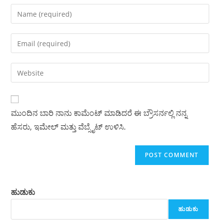
Enter
your
name
Enter
or
your
username
email
Enter
to
address
your
comment
to
website
comment
URL
ಮುಂದಿನ ಬಾರಿ ನಾನು ಕಾಮೆಂಟ್ ಮಾಡಿದರೆ ಈ ಬ್ರೌಸರ್ನಲ್ಲಿ ನನ್ನ
(optional)
ಹೆಸರು, ಇಮೇಲ್ ಮತ್ತು ವೆಬ್ಸೈಟ್ ಉಳಿಸಿ.
ಹುಡುಕು
ಹುಡುಕು