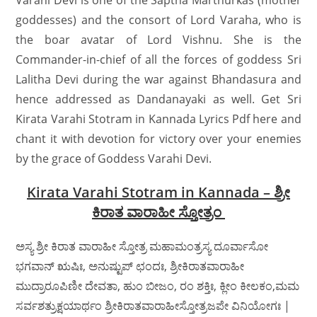
Varahi Devi is one of the Saptha Marthurkas (mother
goddesses) and the consort of Lord Varaha, who is
the boar avatar of Lord Vishnu. She is the
Commander-in-chief of all the forces of goddess Sri
Lalitha Devi during the war against Bhandasura and
hence addressed as Dandanayaki as well. Get Sri
Kirata Varahi Stotram in Kannada Lyrics Pdf here and
chant it with devotion for victory over your enemies
by the grace of Goddess Varahi Devi.
Kirata Varahi Stotram in Kannada – ಶ್ರೀ
ಕಿರಾತ ವಾರಾಹೀ ಸ್ತೋತ್ರಂ
ಅಸ್ಯ ಶ್ರೀ ಕಿರಾತ ವಾರಾಹೀ ಸ್ತೋತ್ರ ಮಹಾಮಂತ್ರಸ್ಯ ದೂರ್ವಾಸೋ
ಭಗವಾನ್ ಋಷಿಃ, ಅನುಷ್ಟುಪ್ ಛಂದಃ, ಶ್ರೀಕಿರಾತವಾರಾಹೀ
ಮುದ್ರಾರೂಪಿಣೀ ದೇವತಾ, ಹುಂ ಬೀಜಂ, ರಂ ಶಕ್ತಿಃ, ಕ್ಲೀಂ ಕೀಲಕಂ,ಮಮ
ಸರ್ವಶತ್ರುಕ್ಷಯಾರ್ಥಂ ಶ್ರೀಕಿರಾತವಾರಾಹೀಸ್ತೋತ್ರಜಪೇ ವಿನಿಯೋಗಃ |