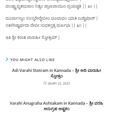
ದಂಷ್ಟ್ರಾಧೃತಭುಜಾಂ ನಿತ್ಯಂ ಪ್ರಾಣವಾಯುಂ ಪ್ರಯಚ್ಛತಿ || ೩೦ ||
ದೂರ್ವಾಸ್ಯಾಂ ಸಂಸ್ಮರೇದ್ದೇವೀಂ ಭೂಲಾಭಂ ಯಾತಿ ಬುದ್ಧಿಮಾನ್ |
ಸಕಲೇಷ್ಟಾರ್ಥದಾ ದೇವೀ ಸಾಧಕಸ್ತತ್ರ ದುರ್ಲಭಃ || ೩೧ ||
ಇತಿ ಶ್ರೀ ಕಿರಾತ ವಾರಾಹೀ ಸ್ತೋತ್ರಮ್ |
YOU MIGHT ALSO LIKE
Adi Varahi Stotram in Kannada – ಶ್ರೀ ಆದಿ ವಾರಾಹೀ
ಸ್ತೋತ್ರಂ
ಮಾರ್ಚ್ 22, 2023
Varahi Anugraha Ashtakam in Kannada – ಶ್ರೀ ವರಹಿ
ಅನುಗ್ರಹ ಅಷ್ಟಕಂ