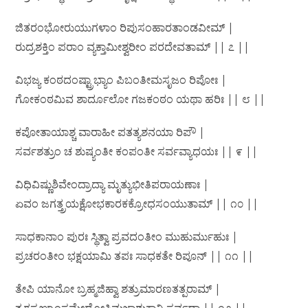
ಜಿತರಂಭೋರುಯುಗಳಾಂ ರಿಪುಸಂಹಾರತಾಂಡವೀಮ್ |
ರುದ್ರಶಕ್ತಿಂ ಪರಾಂ ವ್ಯಕ್ತಾಮೀಶ್ವರೀಂ ಪರದೇವತಾಮ್ || ೭ ||
ವಿಭಜ್ಯ ಕಂಠದಂಷ್ಟ್ರಾಭ್ಯಾಂ ಪಿಬಂತೀಮಸೃಜಂ ರಿಪೋಃ |
ಗೋಕಂಠಮಿವ ಶಾರ್ದೂಲೋ ಗಜಕಂಠಂ ಯಥಾ ಹರಿಃ || ೮ ||
ಕಪೋತಾಯಾಶ್ಚ ವಾರಾಹೀ ಪತತ್ಯಶನಯಾ ರಿಪೌ |
ಸರ್ವಶತ್ರುಂ ಚ ಶುಷ್ಯಂತೀ ಕಂಪಂತೀ ಸರ್ವವ್ಯಾಧಯಃ || ೯ ||
ವಿಧಿವಿಷ್ಣುಶಿವೇಂದ್ರಾದ್ಯಾ ಮೃತ್ಯುಭೀತಿಪರಾಯಣಾಃ |
ಏವಂ ಜಗತ್ತ್ರಯಕ್ಷೋಭಕಾರಕಕ್ರೋಧಸಂಯುತಾಮ್ || ೧೦ ||
ಸಾಧಕಾನಾಂ ಪುರಃ ಸ್ಥಿತ್ವಾ ಪ್ರವದಂತೀಂ ಮುಹುರ್ಮುಹುಃ |
ಪ್ರಚರಂತೀಂ ಭಕ್ಷಯಾಮಿ ತಪಃ ಸಾಧಕತೇ ರಿಪೂನ್ || ೧೧ ||
ತೇಪಿ ಯಾನೋ ಬ್ರಹ್ಮಜಿಹ್ವಾ ಶತ್ರುಮಾರಣತತ್ಪರಾಮ್ |