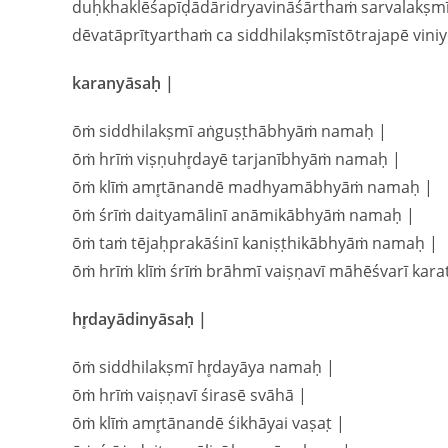
duḥkhaklēśapīḍādāridryavināśārthaṁ sarvalakṣ
dēvatāprītyarthaṁ ca siddhilakṣmīstōtrajapē vini
karanyāsaḥ |
ōṁ siddhilakṣmī aṅguṣṭhābhyāṁ namaḥ |
ōṁ hrīṁ viṣṇuhr̥dayē tarjanībhyāṁ namaḥ |
ōṁ klīṁ amr̥tānandē madhyamābhyāṁ namaḥ |
ōṁ śrīṁ daityamālinī anāmikābhyāṁ namaḥ |
ōṁ taṁ tējaḥprakāśinī kaniṣṭhikābhyāṁ namaḥ |
ōṁ hrīṁ klīṁ śrīṁ brāhmī vaiṣṇavī māhēśvarī kar
hr̥dayādinyāsaḥ |
ōṁ siddhilakṣmī hr̥dayāya namaḥ |
ōṁ hrīṁ vaiṣṇavī śirasē svāhā |
ōṁ klīṁ amr̥tānandē śikhāyai vaṣaṭ |