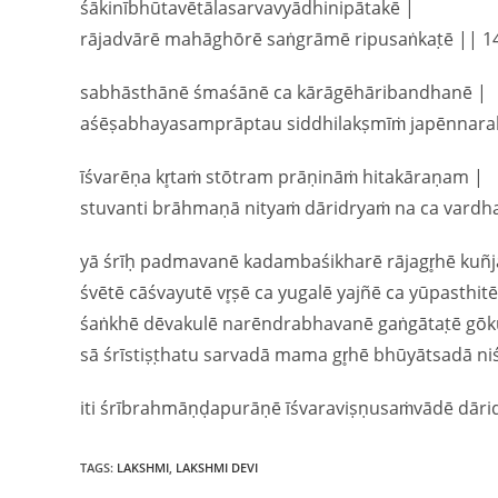
śākinībhūtavētālasarvavyādhinipātakē |
rājadvārē mahāghōrē saṅgrāmē ripusaṅkaṭē || 1
sabhāsthānē śmaśānē ca kārāgēhāribandhanē |
aśēṣabhayasamprāptau siddhilakṣmīṁ japēnnaraḥ
īśvarēṇa kr̥taṁ stōtram prāṇināṁ hitakāraṇam |
stuvanti brāhmaṇā nityaṁ dāridryaṁ na ca vardha
yā śrīḥ padmavanē kadambaśikharē rājagr̥hē kuñj
śvētē cāśvayutē vr̥ṣē ca yugalē yajñē ca yūpasthitē
śaṅkhē dēvakulē narēndrabhavanē gaṅgātaṭē gōk
sā śrīstiṣṭhatu sarvadā mama gr̥hē bhūyātsadā ni
iti śrībrahmāṇḍapurāṇē īśvaraviṣṇusaṁvādē dār
TAGS
:
LAKSHMI
,
LAKSHMI DEVI