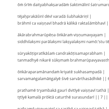
ōṁ śrīṁ daityabhakṣaradāṁ śaktimālinī śatrumard
tējaḥprakāśinī dēvī varadā śubhakāriṇī |
brāhmī ca vaiṣṇavī bhadrā kālikā raktaśāmbhavī |
ākārabrahmarūpēṇa ōṅkāraṁ viṣṇumavyayam |
siddhilakṣmi parālakṣmi lakṣyalakṣmi namō:’stu tē
sūryakōṭipratīkāśaṁ candrakōṭisamaprabham |
tanmadhyē nikarē sūkṣmaṁ brahmarūpavyavasthi
ōṅkāraparamānandaṁ kriyatē sukhasampadā |
sarvamaṅgalamāṅgalyē śivē sarvārthasādhikē || 
prathamē tryambakā gaurī dvitīyē vaiṣṇavī tathā 
tr̥tīyē kamalā prōktā caturthē surasundarī || 7 ||
pañcamē viṣṇupatnī ca ṣaṣṭhē ca vaiṣṇavī tathā |