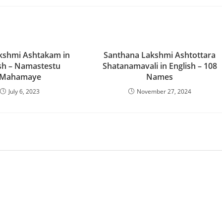
kshmi Ashtakam in
Santhana Lakshmi Ashtottara
sh – Namastestu
Shatanamavali in English – 108
Mahamaye
Names
July 6, 2023
November 27, 2024