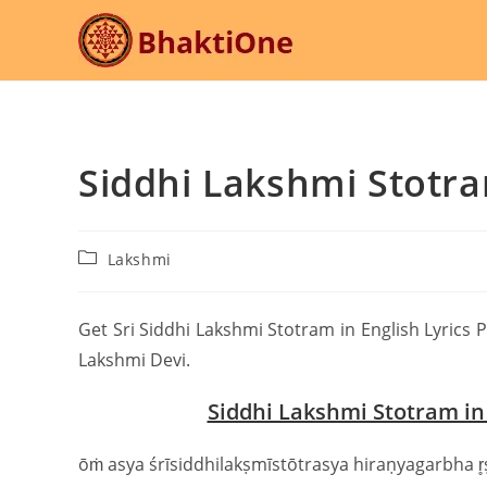
Skip
to
content
Siddhi Lakshmi Stotra
Post
Lakshmi
category:
Get Sri Siddhi Lakshmi Stotram in English Lyrics P
Lakshmi Devi.
Siddhi Lakshmi Stotram in 
ōṁ asya śrīsiddhilakṣmīstōtrasya hiraṇyagarbha 