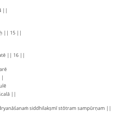
4 ||
 || 15 ||
tē || 16 ||
arē
 |
ulē
ścalā ||
idryanāśanaṁ siddhilakṣmī stōtram sampūrṇam ||