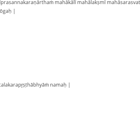
mīprasannakaraṇārthaṁ mahākālī mahālakṣmī mahāsarasvat
yōgaḥ |
atalakarapr̥ṣṭhābhyāṁ namaḥ |