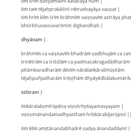
ōṁ śrīṁ daityamālinī kavacāya hum |
ōṁ taṁ tējaḥprakāśinī nētradvayāya vauṣaṭ |
ōṁ hrīṁ klīṁ śrīṁ brāhmīṁ vaiṣṇavīṁ astrāya phaṭ
bhūrbhuvassuvarōmiti digbandhaḥ |
dhyānam |
brāhmīṁ ca vaiṣṇavīṁ bhadrāṁ ṣaḍbhujāṁ ca c
trinētrāṁ ca triśūlāṁ ca padmacakragadādharām
pītāmbaradharāṁ dēvīṁ nānālaṅkārabhūṣitām
tējaḥpuñjadharāṁ śrēṣṭhāṁ dhyāyēdbālakumāri
stōtram |
ōṅkāralakṣmīrūpēṇa viṣṇōrhr̥dayamavyayam |
viṣṇumānandamadhyasthaṁ hrīṅkārabījarūpiṇī ||
ōṁ klīṁ amr̥tānandabhadrē sadya ānandadāyinī |