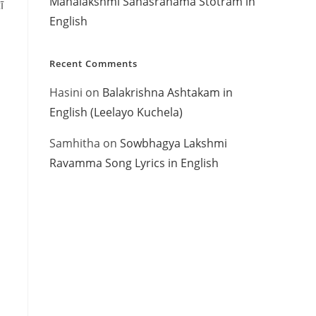
Mahalakshmi Sahasranama Stotram in
ī
English
Recent Comments
Hasini
on
Balakrishna Ashtakam in
English (Leelayo Kuchela)
Samhitha
on
Sowbhagya Lakshmi
Ravamma Song Lyrics in English