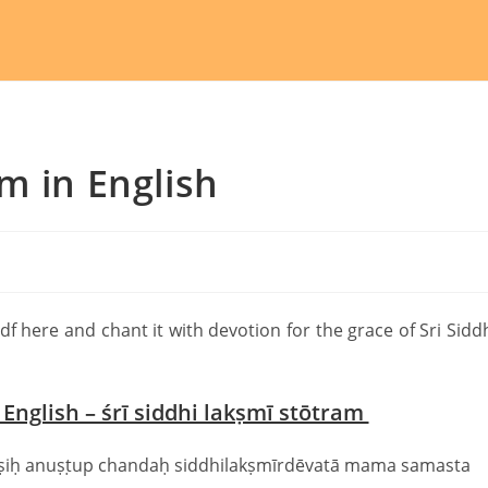
m in English
df here and chant it with devotion for the grace of Sri Sidd
English – śrī siddhi lakṣmī stōtram
r̥ṣiḥ anuṣṭup chandaḥ siddhilakṣmīrdēvatā mama samasta