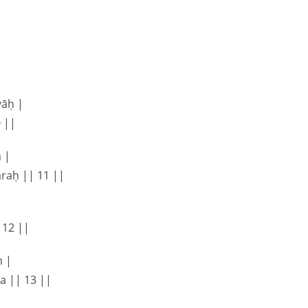
vāḥ |
 ||
 |
raḥ || 11 ||
|
 12 ||
 |
 || 13 ||