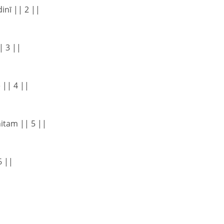
inī || 2 ||
| 3 ||
 || 4 ||
tam || 5 ||
6 ||
|