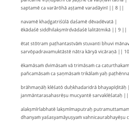
saptamē ca varārōhā aṣṭamē varadāyinī || 8 ||
navamē khaḍgatriśūlā daśamē dēvadēvatā |
ēkādaśē siddhilakṣmīrdvādaśē lalitātmikā || 9 ||
ētat stōtram paṭhantastvāṁ stuvanti bhuvi māna
sarvōpadravamuktāstē nātra kāryā vicāraṇā || 10
ēkamāsaṁ dvimāsaṁ vā trimāsaṁ ca caturthakam
pañcamāsaṁ ca ṣaṇmāsaṁ trikālaṁ yaḥ paṭhēnna
brāhmaṇāḥ klēśatō duḥkhadaridrā bhayapīḍitāḥ 
janmāntarasahasrēṣu mucyantē sarvaklēśataḥ ||
alakṣmīrlabhatē lakṣmīmaputraḥ putramuttamam
dhanyaṁ yaśasyamāyuṣyaṁ vahnicaurabhayēṣu ca